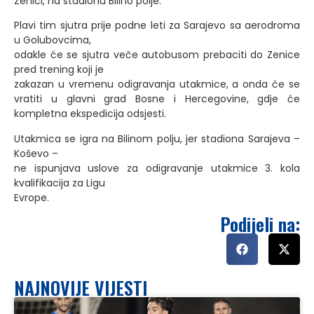
Zenici, na stadionu Bilino polje.
Plavi tim sjutra prije podne leti za Sarajevo sa aerodroma
u Golubovcima,
odakle će se sjutra veče autobusom prebaciti do Zenice
pred trening koji je
zakazan u vremenu odigravanja utakmice, a onda će se
vratiti u glavni grad Bosne i Hercegovine, gdje će
kompletna ekspedicija odsjesti.
Utakmica se igra na Bilinom polju, jer stadiona Sarajeva –
Koševo –
ne ispunjava uslove za odigravanje utakmice 3. kola
kvalifikacija za Ligu
Evrope.
Podijeli na:
NAJNOVIJE VIJESTI