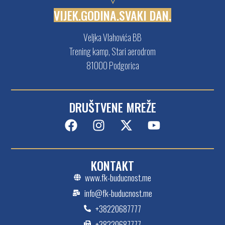
Veljka Vlahovića BB
Trening kamp, Stari aerodrom
81000 Podgorica
DRUŠTVENE MREŽE
KONTAKT
www.fk-buducnost.me
info@fk-buducnost.me
+38220687777
+38220687777