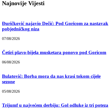
Najnovije Vijesti
Đuričković najavio Dečić: Pod Goricom za nastavak
pobjedničkog niza
07/08/2026
Četiri plavo-bijela musketara ponovo pod Goricom
06/08/2026
Bulatović: Borba mora da nas krasi tokom cijele
sezone
05/08/2026
Trijumf u najvećem derbiju: Gol odluke iz tri poteza