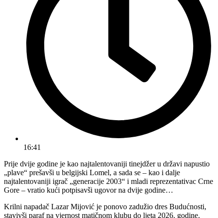
16:41
Prije dvije godine je kao najtalentovaniji tinejdžer u državi napustio
„plave“ prešavši u belgijski Lomel, a sada se – kao i dalje
najtalentovaniji igrač „generacije 2003“ i mladi reprezentativac Crne
Gore – vratio kući potpisavši ugovor na dvije godine…
Krilni napadač Lazar Mijović je ponovo zadužio dres Budućnosti,
stavivši paraf na vjernost matičnom klubu do ljeta 2026. godine.