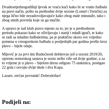
Dvadesetjednogodišnji ljevak se vraća kući kako bi se vratio fudbalu
na pravi način, pošto su prethodne dvije sezone (Lomel i Trenčin) za
njega lično bile nezadovoljavajuće kako zbog male minutaže, tako i
zbog sitnih povreda koje su ga mučile.
A upravo je naš klub pravo mjesto za to, jer je u prethodnom
periodu pokazao kako se oživljavaju i stariji i mlađi igrači, te kako
se radi sa mladim fudbalerima, pa je praktično skoro sve vrijedno
pomena u crnogorskom fudbalu u posljednjih par godina prošlo kroz
plavo – bijele odaje.
Mijović je za prvi tim Budućnosti debitovao još u sezoni 2019/20,
opremu seniorskog sastava je nosio nešto više od dvije godine, a za
to vrijeme je u plavo – bijelom dresu odigrao 75 utakmica, postigao
22 gola i osvojio dvije titule i dva Kupa.
Lazare, srećan povratak! Dobrodošao!
Podijeli na: