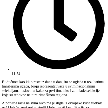
11:54
Budućnost kao klub raste iz dana u dan, što se ogleda u rezultatima,
transferima igrača, broju reprezentativaca u svim nacionalnim
selekcijama, uslovima kako za prvi tim, tako i za mlađe selekcije
koje su redovne na turnirima širom regiona…
A potvrda rasta na svim nivoima je stigla iz evropske kuće fudbala:
naš klub će, prvi put u istoriji kluba, igrati kvalifikacija za