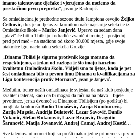
imamo talentovane dječake i vjerujemo da možemo da
preskočimo prvu prepreku
“, jasan je Radonjić.
Sa omladincima je prethodne sezone titulu šampiona osvojio
Željko
Ćetković
, dok je od ljetos za kormilom naše najstarije selekcije iz
Omladinske škole –
Marko Janjević
. Upravo za sedam dana
„plavi“ će biti u Tbilisiju i odradiće zvanični trening – posljednji
pred prvi meč – na stadionu od skoro 30.000 mjesta, gdje svoje
utakmice igra nacionalna selekcija Gruzije.
„
Dinamo Tbilisi je sigurno protivnik koga moramo da
respektujemo, a jedan od razloga je što imaju izuzetno
kvalitetnu Omladinsku školu. Vidjeli smo to ljetos, kada je pet –
šest omladinaca bilo u prvom timu Dinama u kvalifikacijama za
Ligu konferencija protiv Mornara
“, jasan je Janjević.
Međutim, trener naših omladinaca je svjestan da naš klub posjeduje
kvalitet i talenat, kao i da bi mogao da računa na plavo – bijele
prvotimce, jer za dvomeč sa Dinamom Tbilisijem (po godištu) bi
mogli da konkurišu
Bodin Tomašević, Zarija Kumburović,
Zarija Mugoša, Andrija Bulatović, Lazar Savović, Danilo
Vukanić, Stefan Đukanović, Lazar Brajović, Dragutin
Šaranović, Matija Jovanović, Andrej Camaj, Andrej Kostić
…
Sve talentovani momci koji su prošli makar jedne pripreme sa prvim