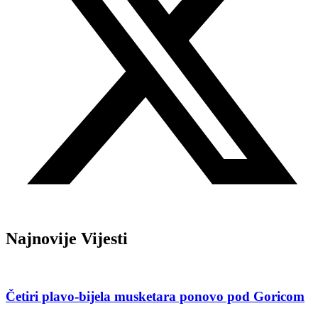
Najnovije Vijesti
Četiri plavo-bijela musketara ponovo pod Goricom