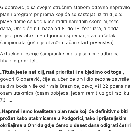
Globarević je sa svojim stručnim štabom odavno napravilo
plan i program priprema koji će se sastojati iz tri dijela:
plave dame će kod kuće raditi narednih skoro mjesec
dana, Ohrid će biti baza od 8. do 18. februara, a onda
slijedi povratak u Podgoricu i spremanje za početak
šampionata (još nije utvrđen tačan start prvenstva).
Aktuelne i jesenje šampionke imaju jasan cilj: odbrana
titule je prioritet…
„
Titula jeste naš cilj, naš prioritet i ne bježimo od toga
“,
govori Globarević, čije su učenice prvi dio sezone završile
sa dva boda više od rivala Breznice, osvojivši 22 poena na
osam utakmica (osam pobjeda, jedam remi) uz gol razliku
73:1…
„
Napravili smo kvalitetan plan rada koji će definitivno biti
prožet kako utakmicama u Podgorici, tako i prijateljskim
okršajima u Ohridu gdje ćemo u deset dana odigrati četiri