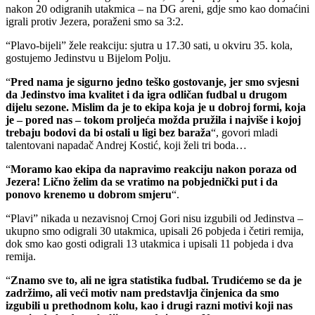
nakon 20 odigranih utakmica – na DG areni, gdje smo kao domaćini
igrali protiv Jezera, poraženi smo sa 3:2.
“Plavo-bijeli” žele reakciju: sjutra u 17.30 sati, u okviru 35. kola,
gostujemo Jedinstvu u Bijelom Polju.
“
Pred nama je sigurno jedno teško gostovanje, jer smo svjesni
da Jedinstvo ima kvalitet i da igra odličan fudbal u drugom
dijelu sezone. Mislim da je to ekipa koja je u dobroj formi, koja
je – pored nas – tokom proljeća možda pružila i najviše i kojoj
trebaju bodovi da bi ostali u ligi bez baraža
“, govori mladi
talentovani napadač Andrej Kostić, koji želi tri boda…
“
Moramo kao ekipa da napravimo reakciju nakon poraza od
Jezera! Lično želim da se vratimo na pobjednički put i da
ponovo krenemo u dobrom smjeru
“.
“Plavi” nikada u nezavisnoj Crnoj Gori nisu izgubili od Jedinstva –
ukupno smo odigrali 30 utakmica, upisali 26 pobjeda i četiri remija,
dok smo kao gosti odigrali 13 utakmica i upisali 11 pobjeda i dva
remija.
“
Znamo sve to, ali ne igra statistika fudbal. Trudićemo se da je
zadržimo, ali veći motiv nam predstavlja činjenica da smo
izgubili u prethodnom kolu, kao i drugi razni motivi koji nas