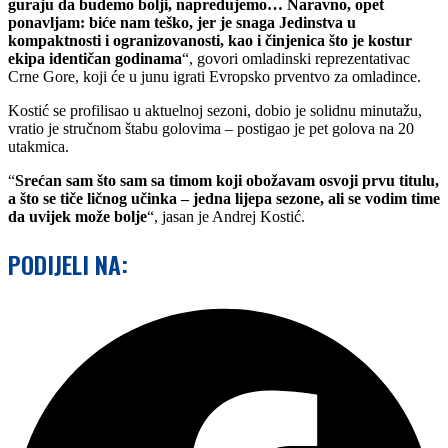
guraju da budemo bolji, napredujemo… Naravno, opet
ponavljam: biće nam teško, jer je snaga Jedinstva u
kompaktnosti i ogranizovanosti, kao i činjenica što je kostur
ekipa identičan godinama
“, govori omladinski reprezentativac
Crne Gore, koji će u junu igrati Evropsko prventvo za omladince.
Kostić se profilisao u aktuelnoj sezoni, dobio je solidnu minutažu,
vratio je stručnom štabu golovima – postigao je pet golova na 20
utakmica.
“
Srećan sam što sam sa timom koji obožavam osvoji prvu titulu,
a što se tiče ličnog učinka – jedna lijepa sezone, ali se vodim time
da uvijek može bolje
“, jasan je Andrej Kostić.
PODIJELI NA: