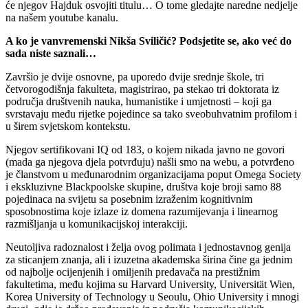
će njegov Hajduk osvojiti titulu… O tome gledajte naredne nedjelje
na našem youtube kanalu.
A ko je vanvremenski Nikša Sviličić? Podsjetite se, ako već do
sada niste saznali…
Završio je dvije osnovne, pa uporedo dvije srednje škole, tri
četvorogodišnja fakulteta, magistrirao, pa stekao tri doktorata iz
područja društvenih nauka, humanistike i umjetnosti – koji ga
svrstavaju među rijetke pojedince sa tako sveobuhvatnim profilom i
u širem svjetskom kontekstu.
Njegov sertifikovani IQ od 183, o kojem nikada javno ne govori
(mada ga njegova djela potvrđuju) našli smo na webu, a potvrđeno
je članstvom u međunarodnim organizacijama poput Omega Society
i ekskluzivne Blackpoolske skupine, društva koje broji samo 88
pojedinaca na svijetu sa posebnim izraženim kognitivnim
sposobnostima koje izlaze iz domena razumijevanja i linearnog
razmišljanja u komunikacijskoj interakciji.
Neutoljiva radoznalost i želja ovog polimata i jednostavnog genija
za sticanjem znanja, ali i izuzetna akademska širina čine ga jednim
od najbolje ocijenjenih i omiljenih predavača na prestižnim
fakultetima, među kojima su Harvard University, Universität Wien,
Korea University of Technology u Seoulu, Ohio University i mnogi