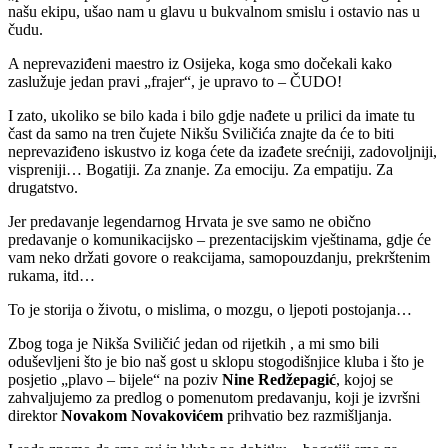
našu ekipu, ušao nam u glavu u bukvalnom smislu i ostavio nas u
čudu.
A neprevaziđeni maestro iz Osijeka, koga smo dočekali kako
zaslužuje jedan pravi „frajer“, je upravo to – ČUDO!
I zato, ukoliko se bilo kada i bilo gdje nađete u prilici da imate tu
čast da samo na tren čujete Nikšu Sviličića znajte da će to biti
neprevaziđeno iskustvo iz koga ćete da izađete srećniji, zadovoljniji,
vispreniji… Bogatiji. Za znanje. Za emociju. Za empatiju. Za
drugatstvo.
Jer predavanje legendarnog Hrvata je sve samo ne obično
predavanje o komunikacijsko – prezentacijskim vještinama, gdje će
vam neko držati govore o reakcijama, samopouzdanju, prekrštenim
rukama, itd…
To je storija o životu, o mislima, o mozgu, o ljepoti postojanja…
Zbog toga je Nikša Sviličić jedan od rijetkih , a mi smo bili
oduševljeni što je bio naš gost u sklopu stogodišnjice kluba i što je
posjetio „plavo – bijele“ na poziv
Nine Redžepagić
, kojoj se
zahvaljujemo za predlog o pomenutom predavanju, koji je izvršni
direktor
Novakom Novakovićem
prihvatio bez razmišljanja.