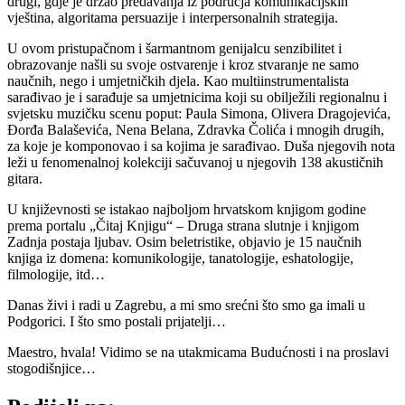
drugi, gdje je držao predavanja iz područja komunikacijskih
vještina, algoritama persuazije i interpersonalnih strategija.
U ovom pristupačnom i šarmantnom genijalcu senzibilitet i
obrazovanje našli su svoje ostvarenje i kroz stvaranje ne samo
naučnih, nego i umjetničkih djela. Kao multiinstrumentalista
sarađivao je i sarađuje sa umjetnicima koji su obilježili regionalnu i
svjetsku muzičku scenu poput: Paula Simona, Olivera Dragojevića,
Đorđa Balaševića, Nena Belana, Zdravka Čolića i mnogih drugih,
za koje je komponovao i sa kojima je sarađivao. Duša njegovih nota
leži u fenomenalnoj kolekciji sačuvanoj u njegovih 138 akustičnih
gitara.
U književnosti se istakao najboljom hrvatskom knjigom godine
prema portalu „Čitaj Knjigu“ – Druga strana slutnje i knjigom
Zadnja postaja ljubav. Osim beletristike, objavio je 15 naučnih
knjiga iz domena: komunikologije, tanatologije, eshatologije,
filmologije, itd…
Danas živi i radi u Zagrebu, a mi smo srećni što smo ga imali u
Podgorici. I što smo postali prijatelji…
Maestro, hvala! Vidimo se na utakmicama Budućnosti i na proslavi
stogodišnjice…