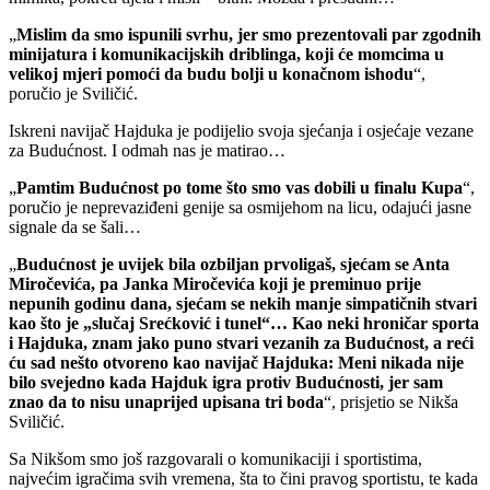
„
Mislim da smo ispunili svrhu, jer smo prezentovali par zgodnih
minijatura i komunikacijskih driblinga, koji će momcima u
velikoj mjeri pomoći da budu bolji u konačnom ishodu
“,
poručio je Sviličić.
Iskreni navijač Hajduka je podijelio svoja sjećanja i osjećaje vezane
za Budućnost. I odmah nas je matirao…
„
Pamtim Budućnost po tome što smo vas dobili u finalu Kupa
“,
poručio je neprevaziđeni genije sa osmijehom na licu, odajući jasne
signale da se šali…
„
Budućnost je uvijek bila ozbiljan prvoligaš, sjećam se Anta
Miročevića, pa Janka Miročevića koji je preminuo prije
nepunih godinu dana, sjećam se nekih manje simpatičnih stvari
kao što je „slučaj Srećković i tunel“… Kao neki hroničar sporta
i Hajduka, znam jako puno stvari vezanih za Budućnost, a reći
ću sad nešto otvoreno kao navijač Hajduka: Meni nikada nije
bilo svejedno kada Hajduk igra protiv Budućnosti, jer sam
znao da to nisu unaprijed upisana tri boda
“, prisjetio se Nikša
Sviličić.
Sa Nikšom smo još razgovarali o komunikaciji i sportistima,
najvećim igračima svih vremena, šta to čini pravog sportistu, te kada