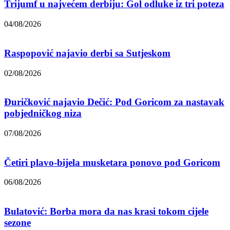
Trijumf u najvećem derbiju: Gol odluke iz tri poteza
04/08/2026
Raspopović najavio derbi sa Sutjeskom
02/08/2026
Đuričković najavio Dečić: Pod Goricom za nastavak
pobjedničkog niza
07/08/2026
Četiri plavo-bijela musketara ponovo pod Goricom
06/08/2026
Bulatović: Borba mora da nas krasi tokom cijele
sezone