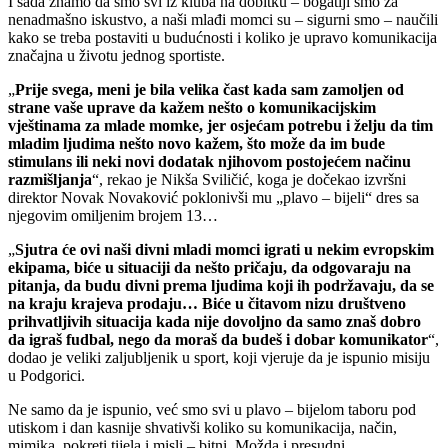
I sada znamo da smo svi iz kluba na dobitku – bogatiji smo za
nenadmašno iskustvo, a naši mlađi momci su – sigurni smo – naučili
kako se treba postaviti u budućnosti i koliko je upravo komunikacija
značajna u životu jednog sportiste.
„
Prije svega, meni je bila velika čast kada sam zamoljen od
strane vaše uprave da kažem nešto o komunikacijskim
vještinama za mlade momke, jer osjećam potrebu i želju da tim
mladim ljudima nešto novo kažem, što može da im bude
stimulans ili neki novi dodatak njihovom postojećem načinu
razmišljanja
“, rekao je Nikša Sviličić, koga je dočekao izvršni
direktor Novak Novaković poklonivši mu „plavo – bijeli“ dres sa
njegovim omiljenim brojem 13…
„
Sjutra će ovi naši divni mladi momci igrati u nekim evropskim
ekipama, biće u situaciji da nešto pričaju, da odgovaraju na
pitanja, da budu divni prema ljudima koji ih podržavaju, da se
na kraju krajeva prodaju… Biće u čitavom nizu društveno
prihvatljivih situacija kada nije dovoljno da samo znaš dobro
da igraš fudbal, nego da moraš da budeš i dobar komunikator
“,
dodao je veliki zaljubljenik u sport, koji vjeruje da je ispunio misiju
u Podgorici.
Ne samo da je ispunio, već smo svi u plavo – bijelom taboru pod
utiskom i dan kasnije shvativši koliko su komunikacija, način,
mimika, pokreti tijela i misli – bitni. Možda i presudni…