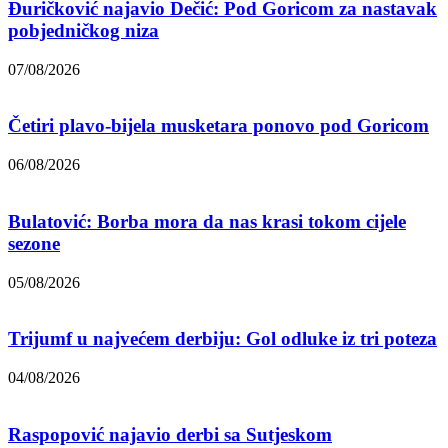
Đuričković najavio Dečić: Pod Goricom za nastavak
pobjedničkog niza
07/08/2026
Četiri plavo-bijela musketara ponovo pod Goricom
06/08/2026
Bulatović: Borba mora da nas krasi tokom cijele
sezone
05/08/2026
Trijumf u najvećem derbiju: Gol odluke iz tri poteza
04/08/2026
Raspopović najavio derbi sa Sutjeskom