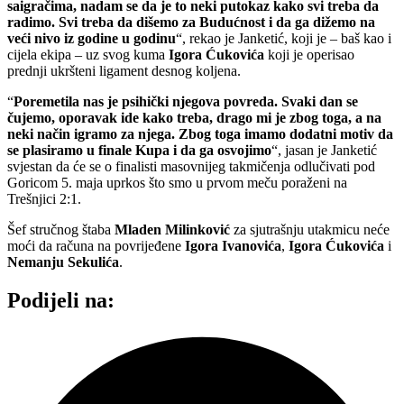
saigračima, nadam se da je to neki putokaz kako svi treba da
radimo. Svi treba da dišemo za Budućnost i da ga dižemo na
veći nivo iz godine u godinu
“, rekao je Janketić, koji je – baš kao i
cijela ekipa – uz svog kuma
Igora Ćukovića
koji je operisao
prednji ukršteni ligament desnog koljena.
“
Poremetila nas je psihički njegova povreda. Svaki dan se
čujemo, oporavak ide kako treba, drago mi je zbog toga, a na
neki način igramo za njega. Zbog toga imamo dodatni motiv da
se plasiramo u finale Kupa i da ga osvojimo
“, jasan je Janketić
svjestan da će se o finalisti masovnijeg takmičenja odlučivati pod
Goricom 5. maja uprkos što smo u prvom meču poraženi na
Trešnjici 2:1.
Šef stručnog štaba
Mladen Milinković
za sjutrašnju utakmicu neće
moći da računa na povrijeđene
Igora Ivanovića
,
Igora Ćukovića
i
Nemanju Sekulića
.
Podijeli na: