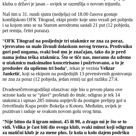
kluba u državi je jasan – uvijek se razmišlja o novom trijumfu.
Naš tim u 31. rundi sjutra (nedjelja) od 18.00 časova gostuje
komšijskom OFK Titograd, ekipi protiv koje smo vezali pet pobjeda
i sa kojom smo se na Starom aerodromu sastali 21 put (12 pobjeda,
pet remija, četiri poraza).
“
OFK Titograd na posljednje tri utakmice ne zna za poraz,
vjerovatno su malo živnuli dolaskom novog trenera. Protivniku
gori pod nogama, svaki bod mu je značajan, tako da je pred
nama jedna teška utakmica. Što se tiče nas, moramo da uđemo
u utakmicu maksimalno koncetrisano i požrtvovano, a to je
preduslov da upišemo tri boda
“, rekao je vezista
Velizar
Janketić
, koji sa ekipom na posljednjih 13 prvenstvenih gostovanja
ne zna za poraz (12 pobjeda, jedan remi) uz gol razliku 27:4.
Dvadesetčetvorogodišnji ofanzivac nije bio u prvom planu ove
sezone kada su se “plavi“ prošetali do titule, odigrao je tek 14
utakmica i upisao 285 minuta uspijevši da postigne prelijep gol u
četvrtfinalu Kupa protiv Bokelja u Kotoru. Međutim, uvijek je
pozitivan i raduje se svakom novom golu svog tima.
“
Nije bitno da li igram minut, 45 ili 90, a drago mi je što se to
vidi. Velika je čast biti dio ovoga klub, svaki minut koji odigram
za matični klub je za mene plus. Iz kola u kolo dajem podršku