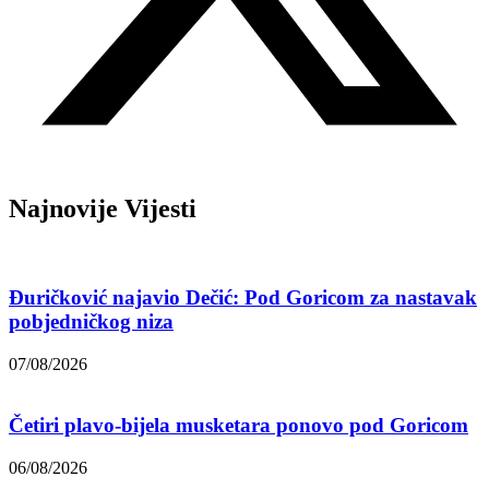
Najnovije Vijesti
Đuričković najavio Dečić: Pod Goricom za nastavak
pobjedničkog niza
07/08/2026
Četiri plavo-bijela musketara ponovo pod Goricom
06/08/2026