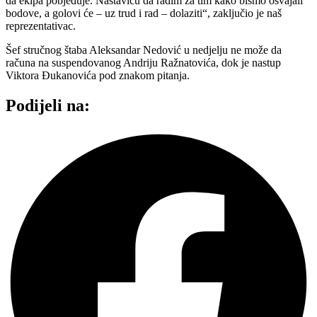
da ekipa pobjeđuje. Nastaviću da radim za tim kako bismo osvajali
bodove, a golovi će – uz trud i rad – dolaziti“, zaključio je naš
reprezentativac.
Šef stručnog štaba Aleksandar Nedović u nedjelju ne može da
računa na suspendovanog Andriju Ražnatovića, dok je nastup
Viktora Đukanovića pod znakom pitanja.
Podijeli na: