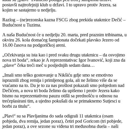
postavši najtrofejniji klub u državi. I to upravo protiv Jezera, sa
kojim se sastajemo u nedjelju.
Razlog – (ne)rezonska kazna FSCG zbog prekida utakmice Dečić –
Budućnost u Tuzima.
A naša Budućnost će u nedjelju 20. marta, pred praznim tribinama, u
okviru 26. kola domaćeg šampionata dočekati plavsko Jezero od
16.00 časova na podgoričkoj areni.
„Očekivanja su ista kao i pred svaku drugu utakmicu – da osvojimo
nova tri boda“, rekao je A reprezentativac Igor Ivanović, koji zna da
„plave“ čeka treći meč u posljednjih sedam dana…
„Imali smo teško gostovanje u Nikšiću gdje smo se emotivno
ispraznili zbog remija i primljenog gola, ali ne želimo više da se
vraćamo na to. Da je to za nas prošlost pokazali smo pobjedom nad
Dečićem, a nova tri boda želimo da upišemo i protiv Jezera kako
bismo na reprezentativnu pauzu otišli sa prednošću u odnosu na
trećeplasirani tim, a ujedno pokušali da se primaknemo Sutjesci u
borbi za titulu“.
„Plavi“ su sa Plavljanima do sada odigrali 11 utakmica (osam
pobjeda, dva remija, jedan poraz), četiri pod Goricom (tri pobjede,
jedan poraz), a ove sezone su viđena tri međusobna duela – naši