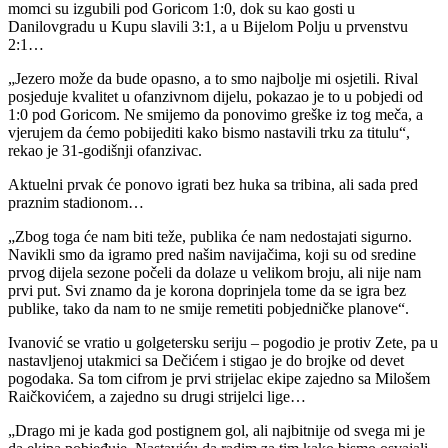
momci su izgubili pod Goricom 1:0, dok su kao gosti u
Danilovgradu u Kupu slavili 3:1, a u Bijelom Polju u prvenstvu
2:1…
„Jezero može da bude opasno, a to smo najbolje mi osjetili. Rival
posjeduje kvalitet u ofanzivnom dijelu, pokazao je to u pobjedi od
1:0 pod Goricom. Ne smijemo da ponovimo greške iz tog meča, a
vjerujem da ćemo pobijediti kako bismo nastavili trku za titulu“,
rekao je 31-godišnji ofanzivac.
Aktuelni prvak će ponovo igrati bez huka sa tribina, ali sada pred
praznim stadionom…
„Zbog toga će nam biti teže, publika će nam nedostajati sigurno.
Navikli smo da igramo pred našim navijačima, koji su od sredine
prvog dijela sezone počeli da dolaze u velikom broju, ali nije nam
prvi put. Svi znamo da je korona doprinjela tome da se igra bez
publike, tako da nam to ne smije remetiti pobjedničke planove“.
Ivanović se vratio u golgetersku seriju – pogodio je protiv Zete, pa u
nastavljenoj utakmici sa Dečićem i stigao je do brojke od devet
pogodaka. Sa tom cifrom je prvi strijelac ekipe zajedno sa Milošem
Raičkovićem, a zajedno su drugi strijelci lige…
„Drago mi je kada god postignem gol, ali najbitnije od svega mi je