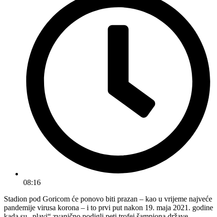
08:16
Stadion pod Goricom će ponovo biti prazan – kao u vrijeme najveće
pandemije virusa korona – i to prvi put nakon 19. maja 2021. godine
kada su „plavi“ zvanično podigli peti trofej šampiona države