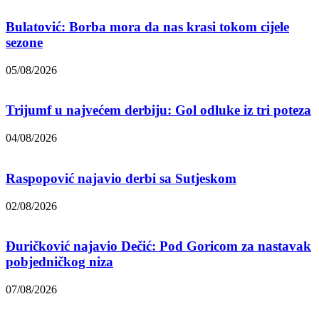
Bulatović: Borba mora da nas krasi tokom cijele
sezone
05/08/2026
Trijumf u najvećem derbiju: Gol odluke iz tri poteza
04/08/2026
Raspopović najavio derbi sa Sutjeskom
02/08/2026
Đuričković najavio Dečić: Pod Goricom za nastavak
pobjedničkog niza
07/08/2026