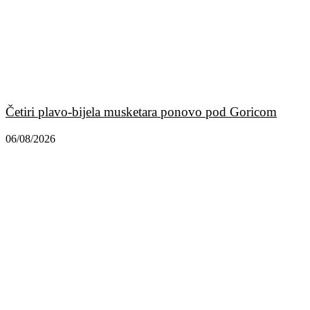
Četiri plavo-bijela musketara ponovo pod Goricom
06/08/2026