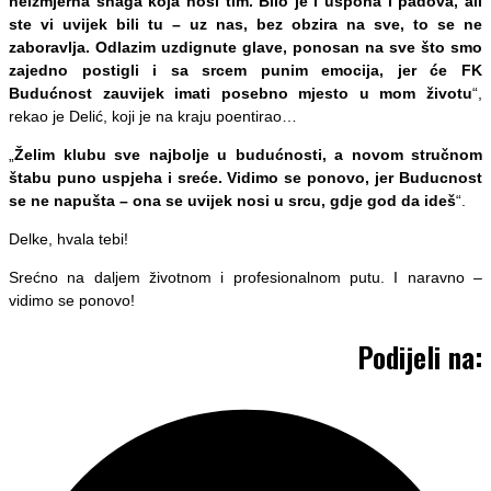
neizmjerna snaga koja nosi tim. Bilo je i uspona i padova, ali
ste vi uvijek bili tu – uz nas, bez obzira na sve, to se ne
zaboravlja. Odlazim uzdignute glave, ponosan na sve što smo
zajedno postigli i sa srcem punim emocija, jer će FK
Budućnost zauvijek imati posebno mjesto u mom životu
“,
rekao je Delić, koji je na kraju poentirao…
„
Želim klubu sve najbolje u budućnosti, a novom stručnom
štabu puno uspjeha i sreće. Vidimo se ponovo, jer Buducnost
se ne napušta – ona se uvijek nosi u srcu, gdje god da ideš
“.
Delke, hvala tebi!
Srećno na daljem životnom i profesionalnom putu. I naravno –
vidimo se ponovo!
Podijeli na: