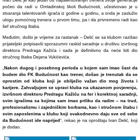
počeo da radi u Omladinskoj školi Budućnosti, učestvovao je u
stvaranja talentovanih igrača iz godine u godinu, a onda je zaslužio
ulogu pomoćnog trenera u prvom timu, pa i da privremeno radi kao
šef stručnog štaba.
Međutim, došlo je vrijeme za rastanak – Delić se sa klubom razišao
prijateljski potpisavši sporazumni raskid saradnje u društvu izvršnog
direktora Predraga Kažića i sada je definitivno da neće biti dio
stručnog štaba Dejana Vukićevića.
„
Nakon dugog i posebnog perioda u kojem sam imao čast da
budem dio FK Budućnost kao trener, došao je trenutak da se
oprostim od kluba koji je obilježio važan dio mog života i
karijere. Zahvaljujem se upravi kluba na ukazanom povjerenju,
izvršnom direktoru Predragu Kažiću na fer i korektnoj saradnji,
svim igračima sa kojima sam imao priliku da radim – na trud,
profesionalizmu i zajedničkim borbama, kao i stručnom štabu i
svim zaposlenima u klubu koji svakodnevno daju sve od sebe
da Budućnost ide naprijed
“, rekao je na oproštaju Ivan Delić, koji
je dodao.