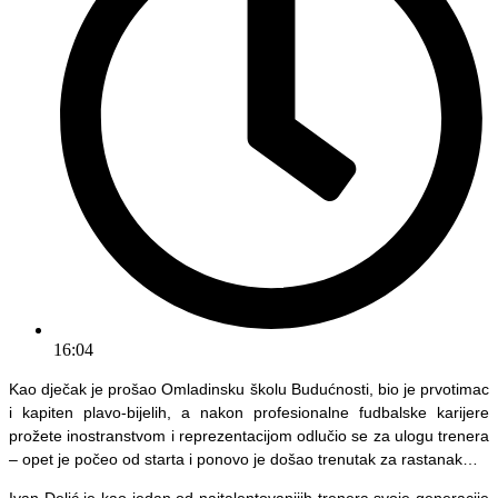
16:04
Kao dječak je prošao Omladinsku školu Budućnosti, bio je prvotimac
i kapiten plavo-bijelih, a nakon profesionalne fudbalske karijere
prožete inostranstvom i reprezentacijom odlučio se za ulogu trenera
– opet je počeo od starta i ponovo je došao trenutak za rastanak…
Ivan Delić je kao jedan od najtalentovanijih trenera svoje generacije