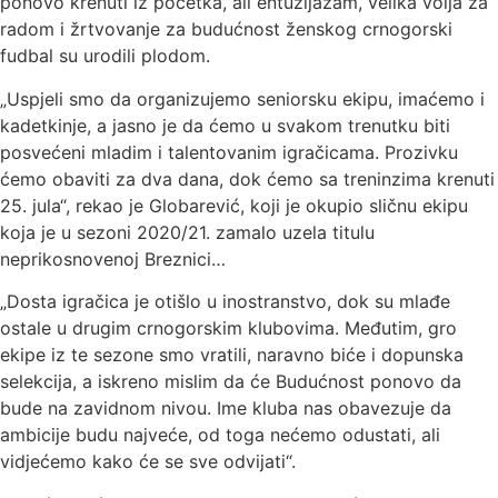
ponovo krenuti iz početka, ali entuzijazam, velika volja za
radom i žrtvovanje za budućnost ženskog crnogorski
fudbal su urodili plodom.
„Uspjeli smo da organizujemo seniorsku ekipu, imaćemo i
kadetkinje, a jasno je da ćemo u svakom trenutku biti
posvećeni mladim i talentovanim igračicama. Prozivku
ćemo obaviti za dva dana, dok ćemo sa treninzima krenuti
25. jula“, rekao je Globarević, koji je okupio sličnu ekipu
koja je u sezoni 2020/21. zamalo uzela titulu
neprikosnovenoj Breznici…
„Dosta igračica je otišlo u inostranstvo, dok su mlađe
ostale u drugim crnogorskim klubovima. Međutim, gro
ekipe iz te sezone smo vratili, naravno biće i dopunska
selekcija, a iskreno mislim da će Budućnost ponovo da
bude na zavidnom nivou. Ime kluba nas obavezuje da
ambicije budu najveće, od toga nećemo odustati, ali
vidjećemo kako će se sve odvijati“.