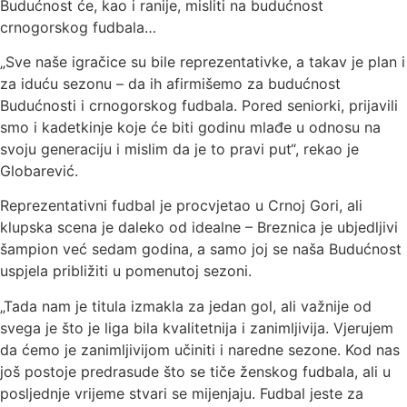
Budućnost će, kao i ranije, misliti na budućnost
crnogorskog fudbala…
„Sve naše igračice su bile reprezentativke, a takav je plan i
za iduću sezonu – da ih afirmišemo za budućnost
Budućnosti i crnogorskog fudbala. Pored seniorki, prijavili
smo i kadetkinje koje će biti godinu mlađe u odnosu na
svoju generaciju i mislim da je to pravi put“, rekao je
Globarević.
Reprezentativni fudbal je procvjetao u Crnoj Gori, ali
klupska scena je daleko od idealne – Breznica je ubjedljivi
šampion već sedam godina, a samo joj se naša Budućnost
uspjela približiti u pomenutoj sezoni.
„Tada nam je titula izmakla za jedan gol, ali važnije od
svega je što je liga bila kvalitetnija i zanimljivija. Vjerujem
da ćemo je zanimljivijom učiniti i naredne sezone. Kod nas
još postoje predrasude što se tiče ženskog fudbala, ali u
posljednje vrijeme stvari se mijenjaju. Fudbal jeste za