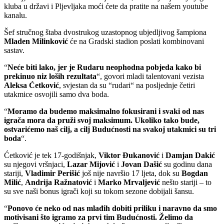
kluba u državi i Pljevljaka moći ćete da pratite na našem youtube
kanalu.
Šef stručnog štaba dvostrukog uzastopnog ubjedljivog šampiona
Mladen Milinković
će na Gradski stadion poslati kombinovani
sastav.
“
Neće biti lako, jer je Rudaru neophodna pobjeda kako bi
prekinuo niz loših rezultata
“, govori mladi talentovani vezista
Aleksa Ćetković
, svjestan da su “rudari“ na posljednje četiri
utakmice osvojili samo dva boda.
“
Moramo da budemo maksimalno fokusirani i svaki od nas
igrača mora da pruži svoj maksimum. Ukoliko tako bude,
ostvarićemo naš cilj, a cilj Budućnosti na svakoj utakmici su tri
boda
“.
Ćetković je tek 17-godišnjak,
Viktor Đukanović
i
Damjan Dakić
su njegovi vršnjaci,
Lazar Mijović
i
Jovan Dašić
su godinu dana
stariji,
Vladimir Perišić
još nije navršio 17 ljeta, dok su
Bogdan
Milić
,
Andrija Ražnatović
i
Marko Mrvaljević
nešto stariji – to
su sve naši bonus igrači koji su tokom sezone dobijali šansu.
“
Ponovo će neko od nas mlađih dobiti priliku i naravno da smo
motivisani što igramo za prvi tim Budućnosti. Želimo da