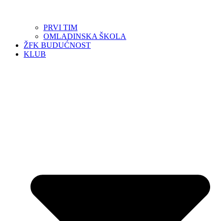
PRVI TIM
OMLADINSKA ŠKOLA
ŽFK BUDUĆNOST
KLUB