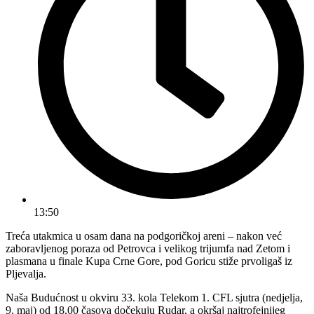
13:50
Treća utakmica u osam dana na podgoričkoj areni – nakon već
zaboravljenog poraza od Petrovca i velikog trijumfa nad Zetom i
plasmana u finale Kupa Crne Gore, pod Goricu stiže prvoligaš iz
Pljevalja.
Naša Budućnost u okviru 33. kola Telekom 1. CFL sjutra (nedjelja,
9. maj) od 18.00 časova dočekuju Rudar, a okršaj najtrofejnijeg