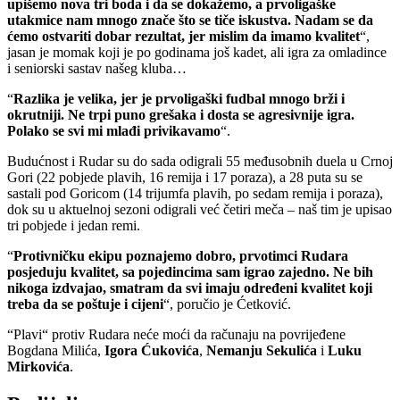
upišemo nova tri boda i da se dokažemo, a prvoligaške
utakmice nam mnogo znače što se tiče iskustva. Nadam se da
ćemo ostvariti dobar rezultat, jer mislim da imamo kvalitet
“,
jasan je momak koji je po godinama još kadet, ali igra za omladince
i seniorski sastav našeg kluba…
“
Razlika je velika, jer je prvoligaški fudbal mnogo brži i
okrutniji. Ne trpi puno grešaka i dosta se agresivnije igra.
Polako se svi mi mlađi privikavamo
“.
Budućnost i Rudar su do sada odigrali 55 međusobnih duela u Crnoj
Gori (22 pobjede plavih, 16 remija i 17 poraza), a 28 puta su se
sastali pod Goricom (14 trijumfa plavih, po sedam remija i poraza),
dok su u aktuelnoj sezoni odigrali već četiri meča – naš tim je upisao
tri pobjede i jedan remi.
“
Protivničku ekipu poznajemo dobro, prvotimci Rudara
posjeduju kvalitet, sa pojedincima sam igrao zajedno. Ne bih
nikoga izdvajao, smatram da svi imaju određeni kvalitet koji
treba da se poštuje i cijeni
“, poručio je Ćetković.
“Plavi“ protiv Rudara neće moći da računaju na povrijeđene
Bogdana Milića,
Igora Ćukovića
,
Nemanju Sekulića
i
Luku
Mirkovića
.