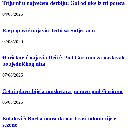
Trijumf u najvećem derbiju: Gol odluke iz tri poteza
04/08/2026
Raspopović najavio derbi sa Sutjeskom
02/08/2026
Đuričković najavio Dečić: Pod Goricom za nastavak
pobjedničkog niza
07/08/2026
Četiri plavo-bijela musketara ponovo pod Goricom
06/08/2026
Bulatović: Borba mora da nas krasi tokom cijele
sezone