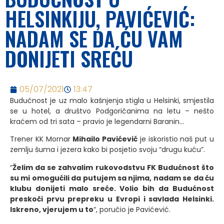
HELSINKIJU, PAVIĆEVIĆ:
NADAM SE DA ĆU VAM
DONIJETI SREĆU
05/07/2021
13:47
Budućnost je uz malo kašnjenja stigla u Helsinki, smjestila
se u hotel, a društvo Podgoričanima na letu – nešto
kraćem od tri sata – pravio je legendarni Baranin…
Trener KK Mornar
Mihailo Pavićević
je iskoristio naš put u
zemlju šuma i jezera kako bi posjetio svoju “drugu kuću”.
“
Želim da se zahvalim rukovodstvu FK Budućnost što
su mi omogućili da putujem sa njima, nadam se da ću
klubu donijeti malo sreće. Volio bih da Budućnost
preskoči prvu prepreku u Evropi i savlada Helsinki.
Iskreno, vjerujem u t
o
“, poručio je Pavićević.