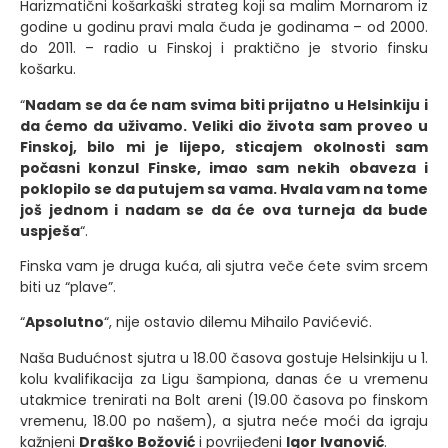
Harizmatični košarkaški strateg koji sa malim Mornarom iz
godine u godinu pravi mala čuda je godinama – od 2000.
do 2011. – radio u Finskoj i praktično je stvorio finsku
košarku.
“
Nadam se da će nam svima biti prijatno u Helsinkiju i
da ćemo da uživamo. Veliki dio života sam proveo u
Finskoj, bilo mi je lijepo, sticajem okolnosti sam
počasni konzul Finske, imao sam nekih obaveza i
poklopilo se da putujem sa vama. Hvala vam na tome
još jednom i nadam se da će ova turneja da bude
uspješa
“.
Finska vam je druga kuća, ali sjutra veče ćete svim srcem
biti uz “plave”.
“
Apsolutno
“, nije ostavio dilemu Mihailo Pavićević.
Naša Budućnost sjutra u 18.00 časova gostuje Helsinkiju u 1.
kolu kvalifikacija za Ligu šampiona, danas će u vremenu
utakmice trenirati na Bolt areni (19.00 časova po finskom
vremenu, 18.00 po našem), a sjutra neće moći da igraju
kažnjeni
Draško Božović
i povrijeđeni
Igor Ivanović
.