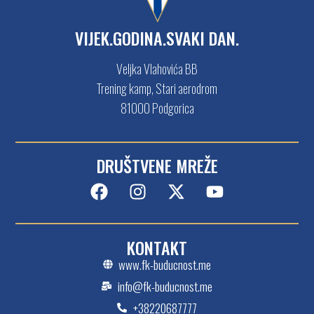
V
I
J
E
K
.
G
O
D
I
N
A
.
S
V
A
K
I
D
A
N
.
Veljka Vlahovića BB
Trening kamp, Stari aerodrom
81000 Podgorica
DRUŠTVENE MREŽE
KONTAKT
www.fk-buducnost.me
info@fk-buducnost.me
+38220687777