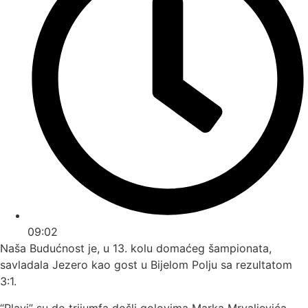
09:02
Naša Budućnost je, u 13. kolu domaćeg šampionata,
savladala Jezero kao gost u Bijelom Polju sa rezultatom
3:1.
“Plavi” su do trijumfa došli golovima Marka Mrvaljevića,