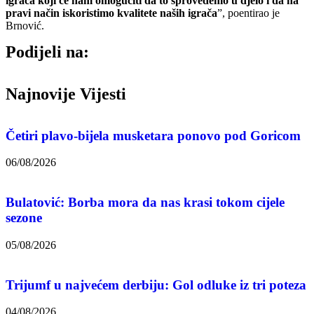
igrača koji će nam omogućiti da to sprovedemo u djelo i da na
pravi način iskoristimo kvalitete naših igrača
”, poentirao je
Brnović.
Podijeli na:
Najnovije Vijesti
Četiri plavo-bijela musketara ponovo pod Goricom
06/08/2026
Bulatović: Borba mora da nas krasi tokom cijele
sezone
05/08/2026
Trijumf u najvećem derbiju: Gol odluke iz tri poteza
04/08/2026