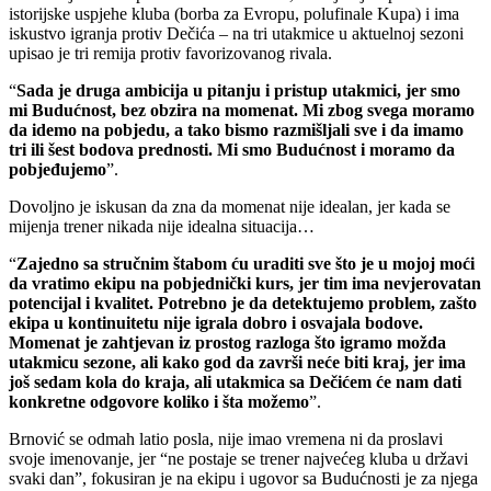
istorijske uspjehe kluba (borba za Evropu, polufinale Kupa) i ima
iskustvo igranja protiv Dečića – na tri utakmice u aktuelnoj sezoni
upisao je tri remija protiv favorizovanog rivala.
“
Sada je druga ambicija u pitanju i pristup utakmici, jer smo
mi Budućnost, bez obzira na momenat. Mi zbog svega moramo
da idemo na pobjedu, a tako bismo razmišljali sve i da imamo
tri ili šest bodova prednosti. Mi smo Budućnost i moramo da
pobjeđujemo
”.
Dovoljno je iskusan da zna da momenat nije idealan, jer kada se
mijenja trener nikada nije idealna situacija…
“
Zajedno sa stručnim štabom ću uraditi sve što je u mojoj moći
da vratimo ekipu na pobjednički kurs, jer tim ima nevjerovatan
potencijal i kvalitet. Potrebno je da detektujemo problem, zašto
ekipa u kontinuitetu nije igrala dobro i osvajala bodove.
Momenat je zahtjevan iz prostog razloga što igramo možda
utakmicu sezone, ali kako god da završi neće biti kraj, jer ima
još sedam kola do kraja, ali utakmica sa Dečićem će nam dati
konkretne odgovore koliko i šta možemo
”.
Brnović se odmah latio posla, nije imao vremena ni da proslavi
svoje imenovanje, jer “ne postaje se trener najvećeg kluba u državi
svaki dan”, fokusiran je na ekipu i ugovor sa Budućnosti je za njega