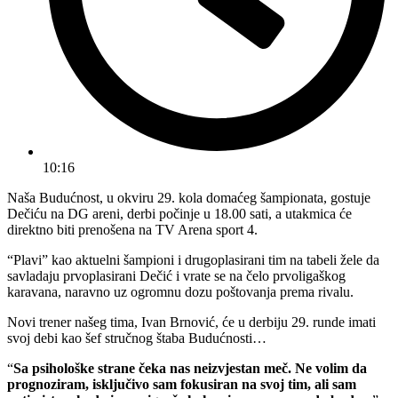
10:16
Naša Budućnost, u okviru 29. kola domaćeg šampionata, gostuje
Dečiću na DG areni, derbi počinje u 18.00 sati, a utakmica će
direktno biti prenošena na TV Arena sport 4.
“Plavi” kao aktuelni šampioni i drugoplasirani tim na tabeli žele da
savladaju prvoplasirani Dečić i vrate se na čelo prvoligaškog
karavana, naravno uz ogromnu dozu poštovanja prema rivalu.
Novi trener našeg tima, Ivan Brnović, će u derbiju 29. runde imati
svoj debi kao šef stručnog štaba Budućnosti…
“
Sa psihološke strane čeka nas neizvjestan meč. Ne volim da
prognoziram, isključivo sam fokusiran na svoj tim, ali sam