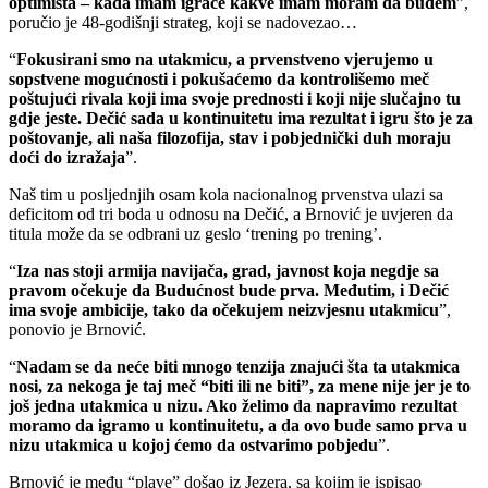
optimista – kada imam igrače kakve imam moram da budem
”,
poručio je 48-godišnji strateg, koji se nadovezao…
“
Fokusirani smo na utakmicu, a prvenstveno vjerujemo u
sopstvene mogućnosti i pokušaćemo da kontrolišemo meč
poštujući rivala koji ima svoje prednosti i koji nije slučajno tu
gdje jeste. Dečić sada u kontinuitetu ima rezultat i igru što je za
poštovanje, ali naša filozofija, stav i pobjednički duh moraju
doći do izražaja
”.
Naš tim u posljednjih osam kola nacionalnog prvenstva ulazi sa
deficitom od tri boda u odnosu na Dečić, a Brnović je uvjeren da
titula može da se odbrani uz geslo ‘trening po trening’.
“
Iza nas stoji armija navijača, grad, javnost koja negdje sa
pravom očekuje da Budućnost bude prva. Međutim, i Dečić
ima svoje ambicije, tako da očekujem neizvjesnu utakmicu
”,
ponovio je Brnović.
“
Nadam se da neće biti mnogo tenzija znajući šta ta utakmica
nosi, za nekoga je taj meč “biti ili ne biti”, za mene nije jer je to
još jedna utakmica u nizu. Ako želimo da napravimo rezultat
moramo da igramo u kontinuitetu, a da ovo bude samo prva u
nizu utakmica u kojoj ćemo da ostvarimo pobjedu
”.
Brnović je među “plave” došao iz Jezera, sa kojim je ispisao