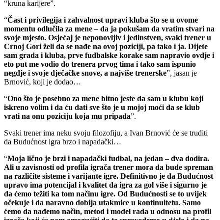
“kruna karijere”.
“
Čast i privilegija i zahvalnost upravi kluba što se u ovome
momentu odlučila za mene – da ja pokušam da vratim stvari na
svoje mjesto. Osjećaj je neponovljiv i jedinstven, svaki trener u
Crnoj Gori želi da se nađe na ovoj poziciji, pa tako i ja. Dijete
sam grada i kluba, prve fudbalske korake sam napravio ovdje i
eto put me vodio do trenera prvog tima i tako sam ispunio
negdje i svoje dječačke snove, a najviše trenerske
”, jasan je
Brnović, koji je dodao…
“
Ono što je posebno za mene bitno jeste da sam u klubu koji
iskreno volim i da ću dati sve što je u mojoj moći da se klub
vrati na onu poziciju koja mu pripada
”.
Svaki trener ima neku svoju filozofiju, a Ivan Brnović će se truditi
da Budućnost igra brzo i napadački…
“
Moja lično je brzi i napadački fudbal, na jedan – dva dodira.
Ali u zavisnosti od profila igrača trener mora da bude spreman
na različite sisteme i varijante igre. Definitivno je da Budućnost
upravo ima potencijal i kvalitet da igra za gol više i sigurno je
da ćemo težiti ka tom načinu igre. Od Budućnosti se to uvijek
očekuje i da naravno dobija utakmice u kontinuitetu. Samo
ćemo da nađemo način, metod i model rada u odnosu na profil