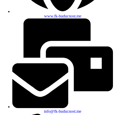
www.fk-buducnost.me
info@fk-buducnost.me