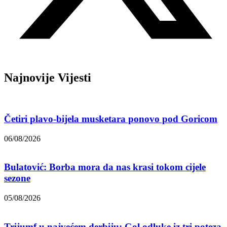
Najnovije Vijesti
Četiri plavo-bijela musketara ponovo pod Goricom
06/08/2026
Bulatović: Borba mora da nas krasi tokom cijele
sezone
05/08/2026
Trijumf u najvećem derbiju: Gol odluke iz tri poteza