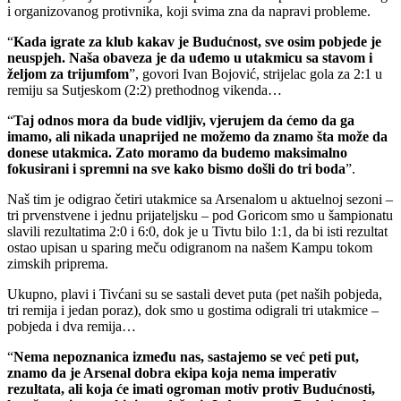
i organizovanog protivnika, koji svima zna da napravi probleme.
“
Kada igrate za klub kakav je Budućnost, sve osim pobjede je
neuspjeh. Naša obaveza je da uđemo u utakmicu sa stavom i
željom za trijumfom
”, govori Ivan Bojović, strijelac gola za 2:1 u
remiju sa Sutjeskom (2:2) prethodnog vikenda…
“
Taj odnos mora da bude vidljiv, vjerujem da ćemo da ga
imamo, ali nikada unaprijed ne možemo da znamo šta može da
donese utakmica. Zato moramo da budemo maksimalno
fokusirani i spremni na sve kako bismo došli do tri boda
”.
Naš tim je odigrao četiri utakmice sa Arsenalom u aktuelnoj sezoni –
tri prvenstvene i jednu prijateljsku – pod Goricom smo u šampionatu
slavili rezultatima 2:0 i 6:0, dok je u Tivtu bilo 1:1, da bi isti rezultat
ostao upisan u sparing meču odigranom na našem Kampu tokom
zimskih priprema.
Ukupno, plavi i Tivćani su se sastali devet puta (pet naših pobjeda,
tri remija i jedan poraz), dok smo u gostima odigrali tri utakmice –
pobjeda i dva remija…
“
Nema nepoznanica između nas, sastajemo se već peti put,
znamo da je Arsenal dobra ekipa koja nema imperativ
rezultata, ali koja će imati ogroman motiv protiv Budućnosti,