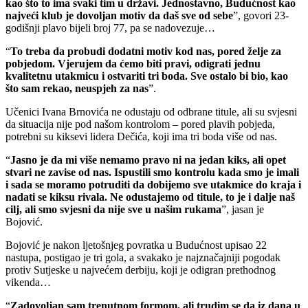
kao što to ima svaki tim u državi. Jednostavno, Budućnost kao
najveći klub je dovoljan motiv da daš sve od sebe
”, govori 23-
godišnji plavo bijeli broj 77, pa se nadovezuje…
“
To treba da probudi dodatni motiv kod nas, pored želje za
pobjedom. Vjerujem da ćemo biti pravi, odigrati jednu
kvalitetnu utakmicu i ostvariti tri boda. Sve ostalo bi bio, kao
što sam rekao, neuspjeh za nas
”.
Učenici Ivana Brnovića ne odustaju od odbrane titule, ali su svjesni
da situacija nije pod našom kontrolom – pored plavih pobjeda,
potrebni su kiksevi lidera Dečića, koji ima tri boda više od nas.
“
Jasno je da mi više nemamo pravo ni na jedan kiks, ali opet
stvari ne zavise od nas. Ispustili smo kontrolu kada smo je imali
i sada se moramo potruditi da dobijemo sve utakmice do kraja i
nadati se kiksu rivala. Ne odustajemo od titule, to je i dalje naš
cilj, ali smo svjesni da nije sve u našim rukama
”, jasan je
Bojović.
Bojović je nakon ljetošnjeg povratka u Budućnost upisao 22
nastupa, postigao je tri gola, a svakako je najznačajniji pogodak
protiv Sutjeske u najvećem derbiju, koji je odigran prethodnog
vikenda…
“
Zadovoljan sam trenutnom formom, ali trudim se da iz dana u