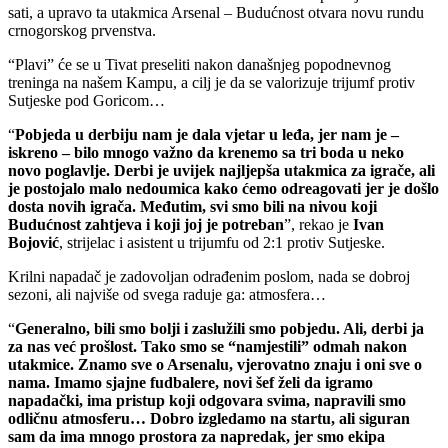
sati, a upravo ta utakmica Arsenal – Budućnost otvara novu rundu
crnogorskog prvenstva.
“Plavi” će se u Tivat preseliti nakon današnjeg popodnevnog
treninga na našem Kampu, a cilj je da se valorizuje trijumf protiv
Sutjeske pod Goricom…
“
Pobjeda u derbiju nam je dala vjetar u leđa, jer nam je –
iskreno – bilo mnogo važno da krenemo sa tri boda u neko
novo poglavlje. Derbi je uvijek najljepša utakmica za igrače, ali
je postojalo malo nedoumica kako ćemo odreagovati jer je došlo
dosta novih igrača. Međutim, svi smo bili na nivou koji
Budućnost zahtjeva i koji joj je potreban
”, rekao je
Ivan
Bojović
, strijelac i asistent u trijumfu od 2:1 protiv Sutjeske.
Krilni napadač je zadovoljan odrađenim poslom, nada se dobroj
sezoni, ali najviše od svega raduje ga: atmosfera…
“
Generalno, bili smo bolji i zaslužili smo pobjedu. Ali, derbi ja
za nas već prošlost. Tako smo se “namjestili” odmah nakon
utakmice. Znamo sve o Arsenalu, vjerovatno znaju i oni sve o
nama. Imamo sjajne fudbalere, novi šef želi da igramo
napadački, ima pristup koji odgovara svima, napravili smo
odličnu atmosferu… Dobro izgledamo na startu, ali siguran
sam da ima mnogo prostora za napredak, jer smo ekipa