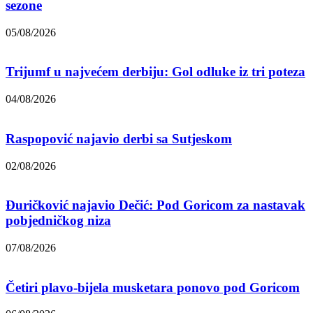
sezone
05/08/2026
Trijumf u najvećem derbiju: Gol odluke iz tri poteza
04/08/2026
Raspopović najavio derbi sa Sutjeskom
02/08/2026
Đuričković najavio Dečić: Pod Goricom za nastavak
pobjedničkog niza
07/08/2026
Četiri plavo-bijela musketara ponovo pod Goricom