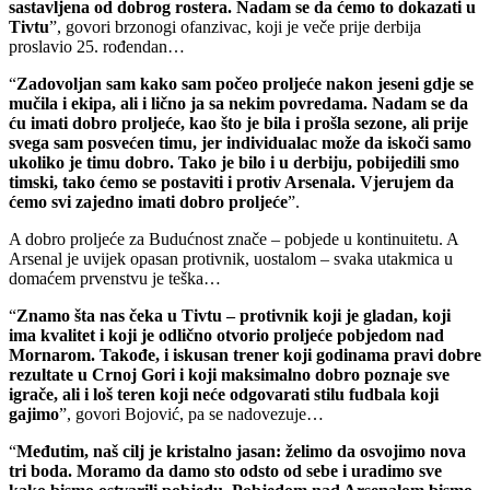
sastavljena od dobrog rostera. Nadam se da ćemo to dokazati u
Tivtu
”, govori brzonogi ofanzivac, koji je veče prije derbija
proslavio 25. rođendan…
“
Zadovoljan sam kako sam počeo proljeće nakon jeseni gdje se
mučila i ekipa, ali i lično ja sa nekim povredama. Nadam se da
ću imati dobro proljeće, kao što je bila i prošla sezone, ali prije
svega sam posvećen timu, jer individualac može da iskoči samo
ukoliko je timu dobro. Tako je bilo i u derbiju, pobijedili smo
timski, tako ćemo se postaviti i protiv Arsenala. Vjerujem da
ćemo svi zajedno imati dobro proljeće
”.
A dobro proljeće za Budućnost znače – pobjede u kontinuitetu. A
Arsenal je uvijek opasan protivnik, uostalom – svaka utakmica u
domaćem prvenstvu je teška…
“
Znamo šta nas čeka u Tivtu – protivnik koji je gladan, koji
ima kvalitet i koji je odlično otvorio proljeće pobjedom nad
Mornarom. Takođe, i iskusan trener koji godinama pravi dobre
rezultate u Crnoj Gori i koji maksimalno dobro poznaje sve
igrače, ali i loš teren koji neće odgovarati stilu fudbala koji
gajimo
”, govori Bojović, pa se nadovezuje…
“
Međutim, naš cilj je kristalno jasan: želimo da osvojimo nova
tri boda. Moramo da damo sto odsto od sebe i uradimo sve