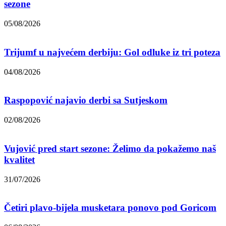
sezone
05/08/2026
Trijumf u najvećem derbiju: Gol odluke iz tri poteza
04/08/2026
Raspopović najavio derbi sa Sutjeskom
02/08/2026
Vujović pred start sezone: Želimo da pokažemo naš
kvalitet
31/07/2026
Četiri plavo-bijela musketara ponovo pod Goricom