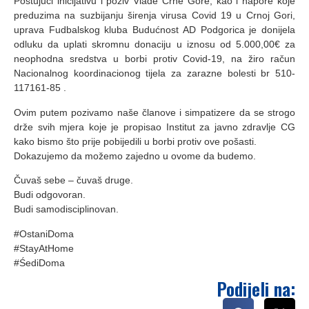
Poštujući inicijativu i poziv Vlade Crne Gore, kao i napore koje
preduzima na suzbijanju širenja virusa Covid 19 u Crnoj Gori,
uprava Fudbalskog kluba Budućnost AD Podgorica je donijela
odluku da uplati skromnu donaciju u iznosu od 5.000,00€ za
neophodna sredstva u borbi protiv Covid-19, na žiro račun
Nacionalnog koordinacionog tijela za zarazne bolesti br 510-
117161-85 .
Ovim putem pozivamo naše članove i simpatizere da se strogo
drže svih mjera koje je propisao Institut za javno zdravlje CG
kako bismo što prije pobijedili u borbi protiv ove pošasti.
Dokazujemo da možemo zajedno u ovome da budemo.
Čuvaš sebe – čuvaš druge.
Budi odgovoran.
Budi samodisciplinovan.
#OstaniDoma
#StayAtHome
#ŚediDoma
Podijeli na: