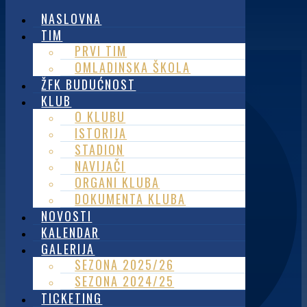
NASLOVNA
TIM
PRVI TIM
Skip
Facebook
OMLADINSKA ŠKOLA
to
content
ŽFK BUDUĆNOST
KLUB
O KLUBU
ISTORIJA
STADION
NAVIJAČI
ORGANI KLUBA
DOKUMENTA KLUBA
NOVOSTI
KALENDAR
GALERIJA
SEZONA 2025/26
SEZONA 2024/25
TICKETING