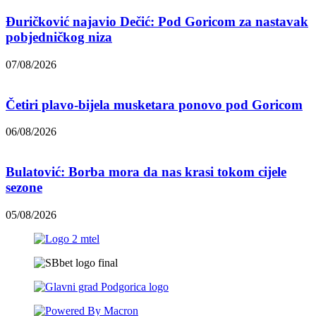
Đuričković najavio Dečić: Pod Goricom za nastavak
pobjedničkog niza
07/08/2026
Četiri plavo-bijela musketara ponovo pod Goricom
06/08/2026
Bulatović: Borba mora da nas krasi tokom cijele
sezone
05/08/2026