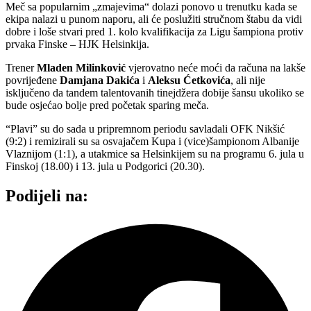
Meč sa popularnim „zmajevima“ dolazi ponovo u trenutku kada se
ekipa nalazi u punom naporu, ali će poslužiti stručnom štabu da vidi
dobre i loše stvari pred 1. kolo kvalifikacija za Ligu šampiona protiv
prvaka Finske – HJK Helsinkija.
Trener
Mladen Milinković
vjerovatno neće moći da računa na lakše
povrijeđene
Damjana Dakića
i
Aleksu Ćetkovića
, ali nije
isključeno da tandem talentovanih tinejdžera dobije šansu ukoliko se
bude osjećao bolje pred početak sparing meča.
“Plavi” su do sada u pripremnom periodu savladali OFK Nikšić
(9:2) i remizirali su sa osvajačem Kupa i (vice)šampionom Albanije
Vlaznijom (1:1), a utakmice sa Helsinkijem su na programu 6. jula u
Finskoj (18.00) i 13. jula u Podgorici (20.30).
Podijeli na: