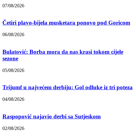
07/08/2026
Četiri plavo-bijela musketara ponovo pod Goricom
06/08/2026
Bulatović: Borba mora da nas krasi tokom cijele
sezone
05/08/2026
Trijumf u najvećem derbiju: Gol odluke iz tri poteza
04/08/2026
Raspopović najavio derbi sa Sutjeskom
02/08/2026