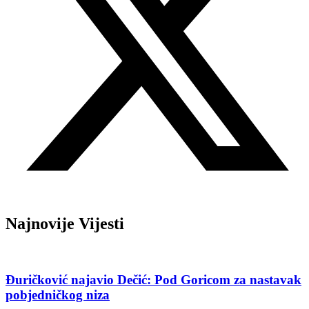
Najnovije Vijesti
Đuričković najavio Dečić: Pod Goricom za nastavak
pobjedničkog niza