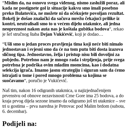
“
Mislim da, na osnovu svega viđenog, nismo zaslužili poraz, ali
kada ne postignete gol iz situacije kakvu smo imali posebno
preko Bulatovića, ne možete ni da očekujete povoljan rezultat.
Bokelj je došao znalački da sačuva mrežu čekajući prilike iz
kontri, neutralisali smo to u većem dijelu utakmice, ali jedna
neopreznost nakon auta nas je koštala gubitka bodova
“, rekao
je šef stručnog štaba
Dejan Vukićević
, koji je dodao…
“
Ušli smo u jedan proces pravljenja tima koji neće biti nimalo
jednostavan i svjesni smo da će na tom putu biti dosta izazova
sličnog tipa. Jednostavno, želja i pristup nisu bili dovoljni za
pobjedu. Potrebno nam je mnogo rada i strpljenja, prije svega
potrebna je podrška ovim mladim momcima, kao i dodatna
selekcija igrača. Imamo jasnu strategiju i siguran sam da ćemo
istrajati u tome i pored mnogo problema sa kojima se
suočavamo
“, poručio je Vukićević.
Naš tim, nakon 16 odigranih utakmica, u najizjednačenijem
prvenstvu od obnove nezavisnosti Crne Gore ima 25 bodova, a do
kraja prvog dijela sezone imamo da odigramo još tri utakmice – sve
tri u gostima – prva naredna je Petrovac pod Malim brdom (subota,
6. decembar).
Podijeli na: