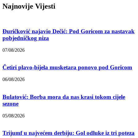
Najnovije Vijesti
Đuričković najavio Dečić: Pod Goricom za nastavak
pobjedničkog niza
07/08/2026
Četiri plavo-bijela musketara ponovo pod Goricom
06/08/2026
Bulatović: Borba mora da nas krasi tokom cijele
sezone
05/08/2026
Trijumf u najvećem derbiju: Gol odluke iz tri poteza