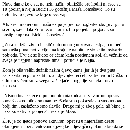
Plave dame koje su, na neki način, obilježile prethodni mjesec su
18-godišnja Nejla Bicić i 16-godišnja Maša Tomašević. To su
definitivno djevojke koje obećavaju.
Ali, krenimo redom – naša ekipa je prethodnog vikenda, prvi put u
sezoni, savladala Zoru rezultatom 5:1, a po jedan pogodak su
postigle upravo Bicić i Tomašević.
„Zora je defanzivno i taktički dobro organizovana ekipa, a u meč
sam ušla puna motivacije i na kraju je najbitnije što je tim ostvario
pobjedu. Uvijek se lijepo osjećam kada postignem gol, ali važnije od
svega je uspjeh i napredak tima“, poručila je Nejla.
Zora je bila veliki dužnik našim djevojkama, jer ih je dva puta
zaustavila na putu ka tituli, ali djevojke na čelu sa trenerom Duškom
Globarevićem su iz svega izašle jače i bogatije za neko novo
iskustvo.
„Nismo imale sreće u prethodnim utakmicama sa Zorom uprkos
tome što smo bile dominantne. Sada smo pokazale da smo mnogo
bolji tim i zasluženo smo slavile. Drago mi je zbog gola, ali bitna je
naša kolektivna pobjeda“, rekla je Maša.
ŽFK je od ljetos ponovo aktiviran, opet su u najdražem dresu
okupljene supertalentovane djevojke i djevojčice, plan je bio da se