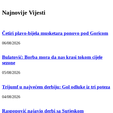
Najnovije Vijesti
Četiri plavo-bijela musketara ponovo pod Goricom
06/08/2026
Bulatović: Borba mora da nas krasi tokom cijele
sezone
05/08/2026
Trijumf u najvećem derbiju: Gol odluke iz tri poteza
04/08/2026
Raspopović najavio derbi sa Sutjeskom