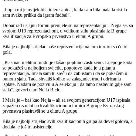
„Lopta mi je uvijek bila interesantna, kada sam bila mala koristila
sam svaku priliku da igram fudbal“.
Dobar rad i sjajnu formu prenijele su na reprezentaciju – Nejla se, sa
svojom U19 reprezentacijom, u velikom stilu plasirala iz B grupe
kvalifikacija za Evropsko prvenstvo u elitnu A grupu.
Bila je najbolji strijelac naše reprezentacije na tom turniru sa četiri
gola.
„Plasman u elitnu rundu je došao poptuno zasluženo. Lijepo je kada
se pokažeš u najboljem svijetlu, pogotovo kada je u pitanju
reprezentacija. Imala sam tu sreću da zablistam i da se pokažem u
punom sjaju. Tada shvatiš koliko se zalaganje, trud i odricanja
isplate. Nadam se pozivu u A selekciju i da tamo nastavim gdje sam
stala“, govori nam Nejla Bicić.
I Maša je – baš kao Nejla – ali sa svojom generacijom U17 ispisala
zapažen rezultat na kvalifikacionom turniru B grupe Evropskog
prvenstva plasiravši se u elitnu A grupu.
Bila je najbolji strijelac svih kvalifikacionih grupa sa devet golova, a
dodala je još tri asistencije.