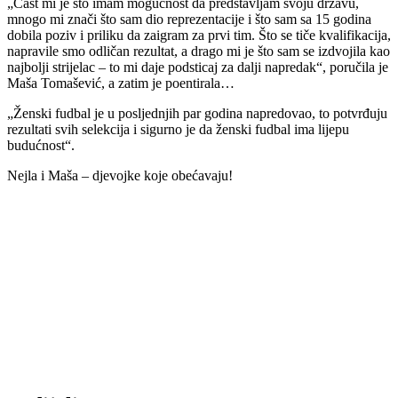
„Čast mi je što imam mogućnost da predstavljam svoju državu,
mnogo mi znači što sam dio reprezentacije i što sam sa 15 godina
dobila poziv i priliku da zaigram za prvi tim. Što se tiče kvalifikacija,
napravile smo odličan rezultat, a drago mi je što sam se izdvojila kao
najbolji strijelac – to mi daje podsticaj za dalji napredak“, poručila je
Maša Tomašević, a zatim je poentirala…
„Ženski fudbal je u posljednjih par godina napredovao, to potvrđuju
rezultati svih selekcija i sigurno je da ženski fudbal ima lijepu
budućnost“.
Nejla i Maša – djevojke koje obećavaju!