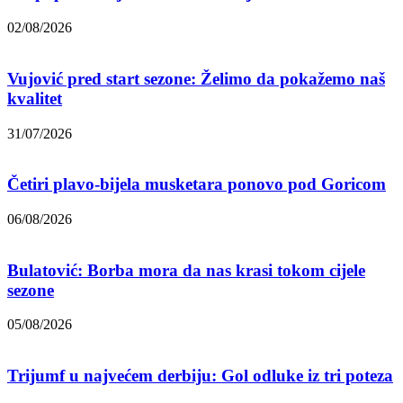
02/08/2026
Vujović pred start sezone: Želimo da pokažemo naš
kvalitet
31/07/2026
Četiri plavo-bijela musketara ponovo pod Goricom
06/08/2026
Bulatović: Borba mora da nas krasi tokom cijele
sezone
05/08/2026
Trijumf u najvećem derbiju: Gol odluke iz tri poteza