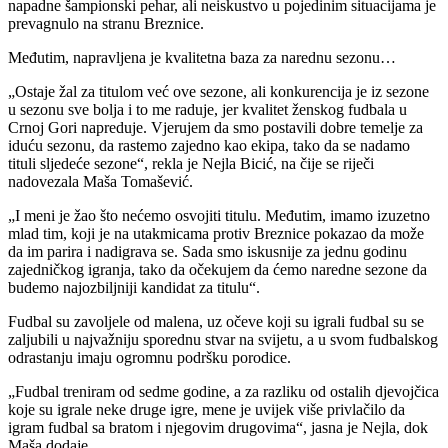
napadne šampionski pehar, ali neiskustvo u pojedinim situacijama je
prevagnulo na stranu Breznice.
Međutim, napravljena je kvalitetna baza za narednu sezonu…
„Ostaje žal za titulom već ove sezone, ali konkurencija je iz sezone
u sezonu sve bolja i to me raduje, jer kvalitet ženskog fudbala u
Crnoj Gori napreduje. Vjerujem da smo postavili dobre temelje za
iduću sezonu, da rastemo zajedno kao ekipa, tako da se nadamo
tituli sljedeće sezone“, rekla je Nejla Bicić, na čije se riječi
nadovezala Maša Tomašević.
„I meni je žao što nećemo osvojiti titulu. Međutim, imamo izuzetno
mlad tim, koji je na utakmicama protiv Breznice pokazao da može
da im parira i nadigrava se. Sada smo iskusnije za jednu godinu
zajedničkog igranja, tako da očekujem da ćemo naredne sezone da
budemo najozbiljniji kandidat za titulu“.
Fudbal su zavoljele od malena, uz očeve koji su igrali fudbal su se
zaljubili u najvažniju sporednu stvar na svijetu, a u svom fudbalskog
odrastanju imaju ogromnu podršku porodice.
„Fudbal treniram od sedme godine, a za razliku od ostalih djevojčica
koje su igrale neke druge igre, mene je uvijek više privlačilo da
igram fudbal sa bratom i njegovim drugovima“, jasna je Nejla, dok
Maša dodaje.