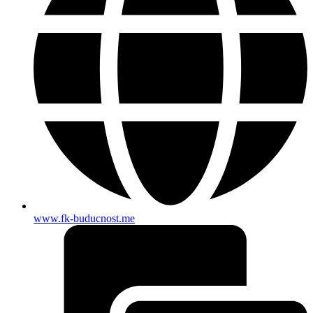
www.fk-buducnost.me