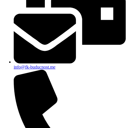
info@fk-buducnost.me