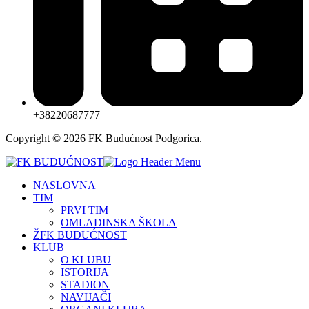
+38220687777
Copyright © 2026 FK Budućnost Podgorica.
NASLOVNA
TIM
PRVI TIM
OMLADINSKA ŠKOLA
ŽFK BUDUĆNOST
KLUB
O KLUBU
ISTORIJA
STADION
NAVIJAČI