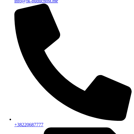
info@fk-buducnost.me
+38220687777