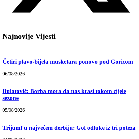
Najnovije Vijesti
Četiri plavo-bijela musketara ponovo pod Goricom
06/08/2026
Bulatović: Borba mora da nas krasi tokom cijele
sezone
05/08/2026
Trijumf u najvećem derbiju: Gol odluke iz tri poteza