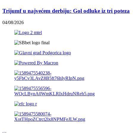
Trijumf u najvećem derbiju: Gol odluke iz tri poteza
04/08/2026