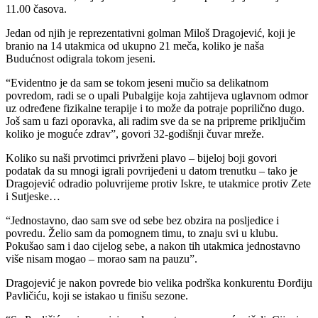
11.00 časova.
Jedan od njih je reprezentativni golman Miloš Dragojević, koji je
branio na 14 utakmica od ukupno 21 meča, koliko je naša
Budućnost odigrala tokom jeseni.
“Evidentno je da sam se tokom jeseni mučio sa delikatnom
povredom, radi se o upali Pubalgije koja zahtijeva uglavnom odmor
uz određene fizikalne terapije i to može da potraje poprilično dugo.
Još sam u fazi oporavka, ali radim sve da se na pripreme priključim
koliko je moguće zdrav”, govori 32-godišnji čuvar mreže.
Koliko su naši prvotimci privrženi plavo – bijeloj boji govori
podatak da su mnogi igrali povrijeđeni u datom trenutku – tako je
Dragojević odradio poluvrijeme protiv Iskre, te utakmice protiv Zete
i Sutjeske…
“Jednostavno, dao sam sve od sebe bez obzira na posljedice i
povredu. Želio sam da pomognem timu, to znaju svi u klubu.
Pokušao sam i dao cijelog sebe, a nakon tih utakmica jednostavno
više nisam mogao – morao sam na pauzu”.
Dragojević je nakon povrede bio velika podrška konkurentu Đorđiju
Pavličiću, koji se istakao u finišu sezone.