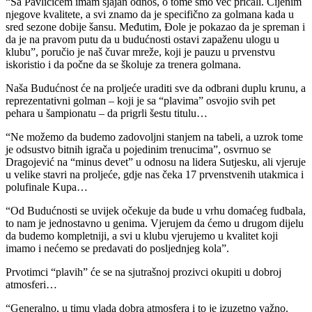
“Sa Pavličićem imam sjajan odnos, o tome smo već pričali. Cijenim
njegove kvalitete, a svi znamo da je specifično za golmana kada u
sred sezone dobije šansu. Međutim, Đole je pokazao da je spreman i
da je na pravom putu da u budućnosti ostavi zapaženu ulogu u
klubu”, poručio je naš čuvar mreže, koji je pauzu u prvenstvu
iskoristio i da počne da se školuje za trenera golmana.
Naša Budućnost će na proljeće uraditi sve da odbrani duplu krunu, a
reprezentativni golman – koji je sa “plavima” osvojio svih pet
pehara u šampionatu – da prigrli šestu titulu…
“Ne možemo da budemo zadovoljni stanjem na tabeli, a uzrok tome
je odsustvo bitnih igrača u pojedinim trenucima”, osvrnuo se
Dragojević na “minus devet” u odnosu na lidera Sutjesku, ali vjeruje
u velike stavri na proljeće, gdje nas čeka 17 prvenstvenih utakmica i
polufinale Kupa…
“Od Budućnosti se uvijek očekuje da bude u vrhu domaćeg fudbala,
to nam je jednostavno u genima. Vjerujem da ćemo u drugom dijelu
da budemo kompletniji, a svi u klubu vjerujemo u kvalitet koji
imamo i nećemo se predavati do posljednjeg kola”.
Prvotimci “plavih” će se na sjutrašnoj prozivci okupiti u dobroj
atmosferi…
“Generalno, u timu vlada dobra atmosfera i to je izuzetno važno.