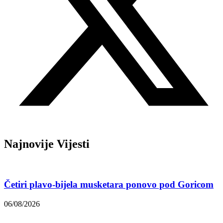
Najnovije Vijesti
Četiri plavo-bijela musketara ponovo pod Goricom
06/08/2026