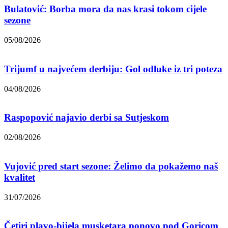
Bulatović: Borba mora da nas krasi tokom cijele
sezone
05/08/2026
Trijumf u najvećem derbiju: Gol odluke iz tri poteza
04/08/2026
Raspopović najavio derbi sa Sutjeskom
02/08/2026
Vujović pred start sezone: Želimo da pokažemo naš
kvalitet
31/07/2026
Četiri plavo-bijela musketara ponovo pod Goricom