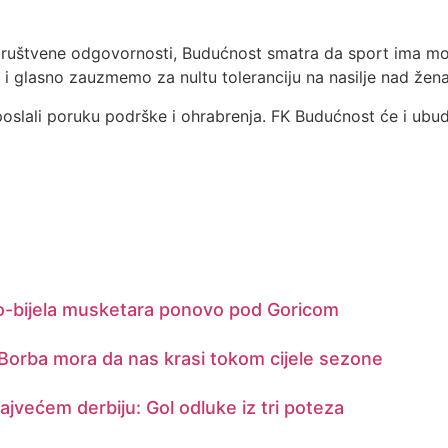
i i društvene odgovornosti, Budućnost smatra da sport ima 
o i glasno zauzmemo za nultu toleranciju na nasilje nad žen
oslali poruku podrške i ohrabrenja. FK Budućnost će i ubud
vo-bijela musketara ponovo pod Goricom
 Borba mora da nas krasi tokom cijele sezone
najvećem derbiju: Gol odluke iz tri poteza