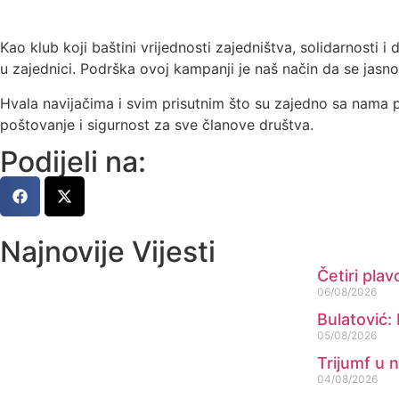
Kao klub koji baštini vrijednosti zajedništva, solidarnost
u zajednici. Podrška ovoj kampanji je naš način da se jasn
Hvala navijačima i svim prisutnim što su zajedno sa nama p
poštovanje i sigurnost za sve članove društva.
Podijeli na:
Najnovije Vijesti
Četiri pla
06/08/2026
Bulatović:
05/08/2026
Trijumf u 
04/08/2026