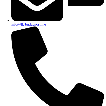
info@fk-buducnost.me