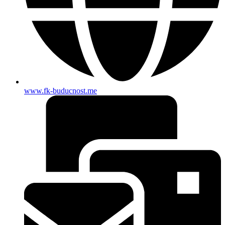
www.fk-buducnost.me