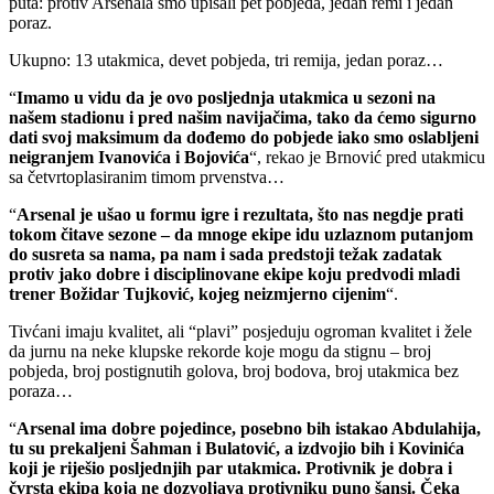
puta: protiv Arsenala smo upisali pet pobjeda, jedan remi i jedan
poraz.
Ukupno: 13 utakmica, devet pobjeda, tri remija, jedan poraz…
“
Imamo u vidu da je ovo posljednja utakmica u sezoni na
našem stadionu i pred našim navijačima, tako da ćemo sigurno
dati svoj maksimum da dođemo do pobjede iako smo oslabljeni
neigranjem Ivanovića i Bojovića
“, rekao je Brnović pred utakmicu
sa četvrtoplasiranim timom prvenstva…
“
Arsenal je ušao u formu igre i rezultata, što nas negdje prati
tokom čitave sezone – da mnoge ekipe idu uzlaznom putanjom
do susreta sa nama, pa nam i sada predstoji težak zadatak
protiv jako dobre i disciplinovane ekipe koju predvodi mladi
trener Božidar Tujković, kojeg neizmjerno cijenim
“.
Tivćani imaju kvalitet, ali “plavi” posjeduju ogroman kvalitet i žele
da jurnu na neke klupske rekorde koje mogu da stignu – broj
pobjeda, broj postignutih golova, broj bodova, broj utakmica bez
poraza…
“
Arsenal ima dobre pojedince, posebno bih istakao Abdulahija,
tu su prekaljeni Šahman i Bulatović, a izdvojio bih i Kovinića
koji je riješio posljednjih par utakmica. Protivnik je dobra i
čvrsta ekipa koja ne dozvoljava protivniku puno šansi. Čeka