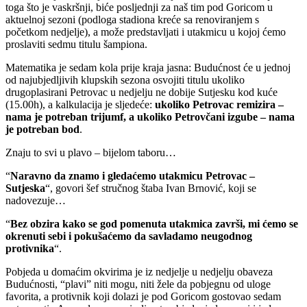
toga što je vaskršnji, biće posljednji za naš tim pod Goricom u
aktuelnoj sezoni (podloga stadiona kreće sa renoviranjem s
početkom nedjelje), a može predstavljati i utakmicu u kojoj ćemo
proslaviti sedmu titulu šampiona.
Matematika je sedam kola prije kraja jasna: Budućnost će u jednoj
od najubjedljivih klupskih sezona osvojiti titulu ukoliko
drugoplasirani Petrovac u nedjelju ne dobije Sutjesku kod kuće
(15.00h), a kalkulacija je sljedeće:
ukoliko Petrovac remizira –
nama je potreban trijumf, a ukoliko Petrovčani izgube – nama
je potreban bod
.
Znaju to svi u plavo – bijelom taboru…
“
Naravno da znamo i gledaćemo utakmicu Petrovac –
Sutjeska
“, govori šef stručnog štaba Ivan Brnović, koji se
nadovezuje…
“
Bez obzira kako se god pomenuta utakmica završi, mi ćemo se
okrenuti sebi i pokušaćemo da savladamo neugodnog
protivnika
“.
Pobjeda u domaćim okvirima je iz nedjelje u nedjelju obaveza
Budućnosti, “plavi” niti mogu, niti žele da pobjegnu od uloge
favorita, a protivnik koji dolazi je pod Goricom gostovao sedam