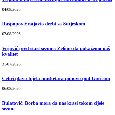
04/08/2026
Raspopović najavio derbi sa Sutjeskom
02/08/2026
Vujović pred start sezone: Želimo da pokažemo naš
kvalitet
31/07/2026
Četiri plavo-bijela musketara ponovo pod Goricom
06/08/2026
Bulatović: Borba mora da nas krasi tokom cijele
sezone