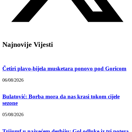
Najnovije Vijesti
Četiri plavo-bijela musketara ponovo pod Goricom
06/08/2026
Bulatović: Borba mora da nas krasi tokom cijele
sezone
05/08/2026
Trijumf u najvećem derbiju: Gol odluke iz tri poteza