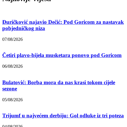
Đuričković najavio Dečić: Pod Goricom za nastavak
pobjedničkog niza
07/08/2026
Četiri plavo-bijela musketara ponovo pod Goricom
06/08/2026
Bulatović: Borba mora da nas krasi tokom cijele
sezone
05/08/2026
Trijumf u najvećem derbiju: Gol odluke iz tri poteza
04/08/2026