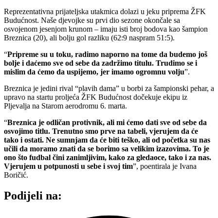
Reprezentativna prijateljska utakmica dolazi u jeku priprema ŽFK
Budućnost. Naše djevojke su prvi dio sezone okončale sa
osvojenom jesenjom krunom – imaju isti broj bodova kao šampion
Breznica (20), ali bolju gol razliku (62:9 naspram 51:5).
“
Pripreme su u toku, radimo naporno na tome da budemo još
bolje i daćemo sve od sebe da zadržimo titulu. Trudimo se i
mislim da ćemo da uspijemo, jer imamo ogromnu volju
”.
Breznica je jedini rival “plavih dama” u borbi za šampionski pehar, a
upravo na startu proljeća ŽFK Budućnost dočekuje ekipu iz
Pljevalja na Starom aerodromu 6. marta.
“
Breznica je odličan protivnik, ali mi ćemo dati sve od sebe da
osvojimo titlu. Trenutno smo prve na tabeli, vjerujem da će
tako i ostati. Ne sumnjam da će biti teško, ali od početka su nas
učili da moramo znati da se borimo sa velikim izazovima. To je
ono što fudbal čini zanimljivim, kako za gledaoce, tako i za nas.
Vjerujem u potpunosti u sebe i svoj tim
”, poentirala je Ivana
Boričić.
Podijeli na: