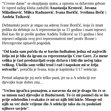
“Crvene dame” se okupljanju sjutra, a opremu sa državnim grbom
će ispred našeg kluba zadužiti
Anastasija Krstović
,
Jovana
Miladinović
,
Milica Radunović
,
Ivana Boričić
,
Svetlana Bečić
i
Anđela Tošković
.
Debitantski poziv je stigao na adresu Ivane Boričić, koja će imati
priliku da debituje za A reprezentaciju sa 15 godina i osam mjeseci.
Baš kao što je prošle godine Anđela Tošković sa 15 godina i šest
mjeseci odigrala svoj prvi reprezentativni meč protiv Bosne i
Hercegovine upisavši pogodak.
“
Od kada sam počela da se bavim fudbalom jedna od najvećih
želja mi je bila da igram za reprezentaciju Crne Gore. Za mene
velika je čast predstavljati svoju državu i biti dio nečeg tako
velikog. Uložila sam veliki trud i rad i napokon mi se želja
ostvarila
”, poručila je Ivana, koja je kapitenka U17 selekcije.
Period adaptacije joj neće teško pasti, jer su u A selekciji sve
djevojke koje dobro zna…
“
Većinu igračica poznajem, a naravno da mi je drago što će se
sa mnom naći djevojke iz Budućnosti. To će mi pomoći da se što
prije oslobodim i svakako će mi uz njih biti lakše. Mnoge od
njih su već duže vrijeme dio A selekcije tako da ću poslušati
njihove savjete
”.